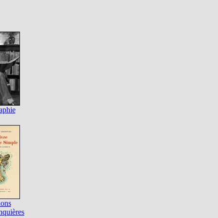
aphie
ions
nquières